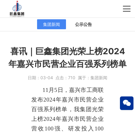
集团新闻
公示公告
喜讯｜巨鑫集团光荣上榜2024
年嘉兴市民营企业百强系列榜单
日期：
03-04
点击：
710
属于：
集团新闻
11
月5日，嘉兴市工商联
发布2024年嘉兴市民营企业
百强系列榜单，我集团光荣
上榜2024年嘉兴市民营企业
营收100强、研发投入100